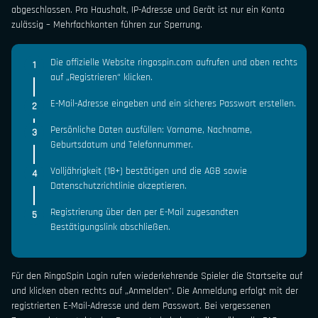
abgeschlossen. Pro Haushalt, IP-Adresse und Gerät ist nur ein Konto
zulässig – Mehrfachkonten führen zur Sperrung.
Die offizielle Website ringospin.com aufrufen und oben rechts
auf „Registrieren“ klicken.
E-Mail-Adresse eingeben und ein sicheres Passwort erstellen.
Persönliche Daten ausfüllen: Vorname, Nachname,
Geburtsdatum und Telefonnummer.
Volljährigkeit (18+) bestätigen und die AGB sowie
Datenschutzrichtlinie akzeptieren.
Registrierung über den per E-Mail zugesandten
Bestätigungslink abschließen.
Für den RingoSpin Login rufen wiederkehrende Spieler die Startseite auf
und klicken oben rechts auf „Anmelden“. Die Anmeldung erfolgt mit der
registrierten E-Mail-Adresse und dem Passwort. Bei vergessenen