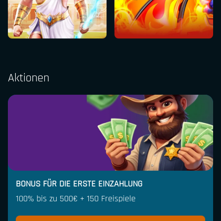
Aktionen
BONUS FÜR DIE ERSTE EINZAHLUNG
100% bis zu 500€ + 150 Freispiele