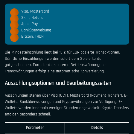
Visa, Mastercard
Skrill, Neteller
Apple Pay
Banküberweisung
Bitcoin, TRON
Die Mindesteinzahlung liegt bei 15 € für EUR-basierte Transaktionen.
Sämtliche Einzahlungen werden sofort dem Spielerkonto
gutgeschrieben. Euro dient als interne Betriebswährung; bei
Fremdwährungen erfolgt eine automatische Konvertierung.
Auszahlungsoptionen und Bearbeitungszeiten
Auszahlungen stehen über Visa (OCT), Mastercard (Payment Transfer), E-
Wallets, Banküberweisungen und Kryptowährungen zur Verfügung. E-
Wallets werden innerhalb weniger Stunden abgewickelt, Krypto-Transfers
erfolgen besonders schnell.
Parameter
Details