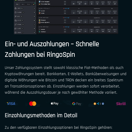
Ein- und Auszahlungen – Schnelle
Zahlungen bei RingoSpin
Unser Zahlungssystem stellt sowohl klassische Fiat-Methoden als auch
Kryptowährungen bereit. Bankkarten, E-Wallets, Banküberweisungen und
digitale Währungen wie Bitcoin und TRON decken ein breites Spektrum
an Transaktionsoptionen ab. Einzahlungen werden sofort verarbeitet,
während die Auszahlungsdauer je nach gewählter Methode variiert.
Einzahlungsmethoden im Detail
Zu den verfügbaren Einzahlungsoptionen bei RingoSpin gehören: