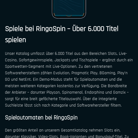
Spiele bei RingoSpin – Über 6.000 Titel
spielen
Unser Katalog umfasst über 6.000 Titel aus den Bereichen Slots, Live-
Casino, Sofortgewinnspiele, Jackpots und Tischspiele – ergänzt durch ein
Sportwetten-Segment mit Live-Optionen. Zu den vertretenen
Softwareherstellern zählen Evolution, Pragmatic Play, BGaming, Play’n
GO und NetEnt. Ein Demo-Modus steht für Spielautomaten und die
meisten weiteren Kategorien kostenlos zur Verfügung. Die Bandbreite
der Anbieter – darunter Playson, Spinomenal, Endorphina und Gamzix –
sorgt für eine breit gefächerte Titelauswahl. Über die integrierte
Suchleiste lässt sich nach Kategorie und Softwarehersteller filtern.
Spielautomaten bei RingoSpin
Den größten Anteil an unserem Gesamtkatalog nehmen Slots ein,
darunter Klassiker, Video-Slots, Book-Varianten und Bonuskauf-Titel. Zu