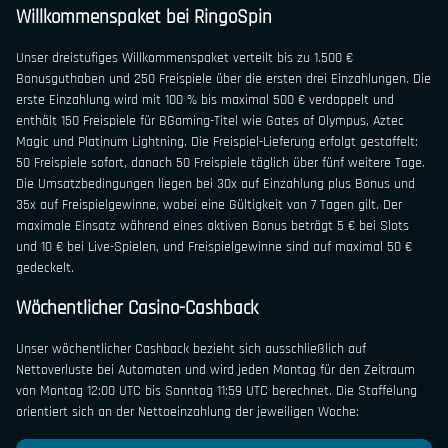
Willkommenspaket bei RingoSpin
Unser dreistufiges Willkommenspaket verteilt bis zu 1.500 €
Bonusguthaben und 250 Freispiele über die ersten drei Einzahlungen. Die
erste Einzahlung wird mit 100 % bis maximal 500 € verdoppelt und
enthält 150 Freispiele für BGaming-Titel wie Gates of Olympus, Aztec
Magic und Platinum Lightning. Die Freispiel-Lieferung erfolgt gestaffelt:
50 Freispiele sofort, danach 50 Freispiele täglich über fünf weitere Tage.
Die Umsatzbedingungen liegen bei 30x auf Einzahlung plus Bonus und
35x auf Freispielgewinne, wobei eine Gültigkeit von 7 Tagen gilt. Der
maximale Einsatz während eines aktiven Bonus beträgt 5 € bei Slots
und 10 € bei Live-Spielen, und Freispielgewinne sind auf maximal 50 €
gedeckelt.
Wöchentlicher Casino-Cashback
Unser wöchentlicher Cashback bezieht sich ausschließlich auf
Nettoverluste bei Automaten und wird jeden Montag für den Zeitraum
von Montag 12:00 UTC bis Sonntag 11:59 UTC berechnet. Die Staffelung
orientiert sich an der Nettoeinzahlung der jeweiligen Woche: