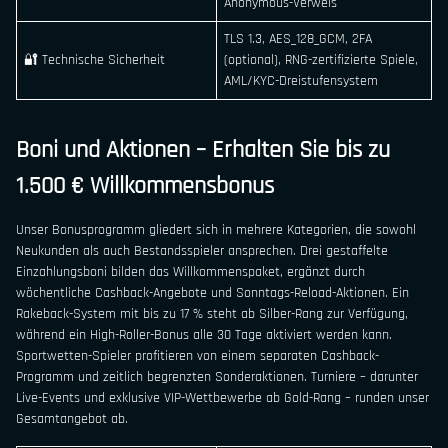
Anonymous-Verweis
TLS 1.3, AES_128_GCM, 2FA
🔐 Technische Sicherheit
(optional), RNG-zertifizierte Spiele,
AML/KYC-Dreistufensystem
Boni und Aktionen – Erhalten Sie bis zu
1.500 € Willkommensbonus
Unser Bonusprogramm gliedert sich in mehrere Kategorien, die sowohl
Neukunden als auch Bestandsspieler ansprechen. Drei gestaffelte
Einzahlungsboni bilden das Willkommenspaket, ergänzt durch
wöchentliche Cashback-Angebote und Sonntags-Reload-Aktionen. Ein
Rakeback-System mit bis zu 17 % steht ab Silber-Rang zur Verfügung,
während ein High-Roller-Bonus alle 30 Tage aktiviert werden kann.
Sportwetten-Spieler profitieren von einem separaten Cashback-
Programm und zeitlich begrenzten Sonderaktionen. Turniere – darunter
Live-Events und exklusive VIP-Wettbewerbe ab Gold-Rang – runden unser
Gesamtangebot ab.