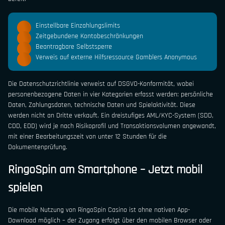
Einstellbare Einzahlungslimits
Zeitgebundene Kontobeschränkungen
Beantragbare Selbstsperre
Verweis auf externe Hilfsressource Gamblers Anonymous
Die Datenschutzrichtlinie verweist auf DSGVO-Konformität, wobei
personenbezogene Daten in vier Kategorien erfasst werden: persönliche
Daten, Zahlungsdaten, technische Daten und Spielaktivität. Diese
werden nicht an Dritte verkauft. Ein dreistufiges AML/KYC-System (SDD,
CDD, EDD) wird je nach Risikoprofil und Transaktionsvolumen angewandt,
mit einer Bearbeitungszeit von unter 12 Stunden für die
Dokumentenprüfung.
RingoSpin am Smartphone – Jetzt mobil
spielen
Die mobile Nutzung von RingoSpin Casino ist ohne nativen App-
Download möglich – der Zugang erfolgt über den mobilen Browser oder