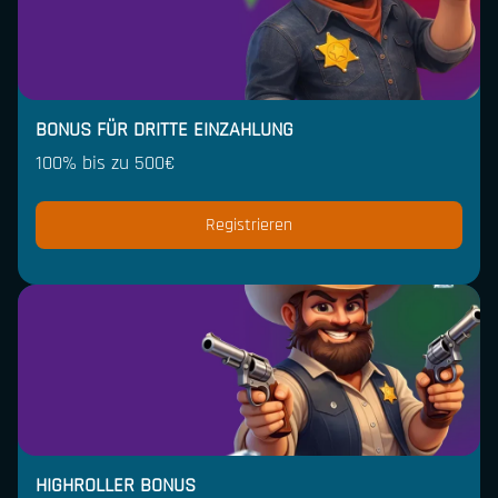
BONUS FÜR DRITTE EINZAHLUNG
100% bis zu 500€
Registrieren
HIGHROLLER BONUS