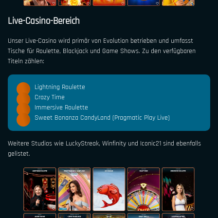
Live-Casino-Bereich
Unser Live-Casino wird primär von Evolution betrieben und umfasst
Tische für Roulette, Blackjack und Game Shows. Zu den verfügbaren
Titeln zählen:
Lightning Roulette
Crazy Time
Immersive Roulette
Sweet Bonanza CandyLand (Pragmatic Play Live)
Weitere Studios wie LuckyStreak, Winfinity und Iconic21 sind ebenfalls
gelistet.