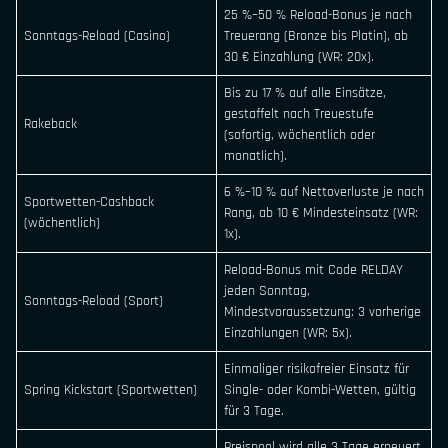
25 %–50 % Reload-Bonus je nach
Sonntags-Reload (Casino)
Treuerang (Bronze bis Platin), ab
30 € Einzahlung (WR: 20x).
Bis zu 17 % auf alle Einsätze,
gestaffelt nach Treuestufe
Rakeback
(sofortig, wöchentlich oder
monatlich).
6 %–10 % auf Nettoverluste je nach
Sportwetten-Cashback
Rang, ab 10 € Mindesteinsatz (WR:
(wöchentlich)
1x).
Reload-Bonus mit Code RELDAY
jeden Sonntag,
Sonntags-Reload (Sport)
Mindestvoraussetzung: 3 vorherige
Einzahlungen (WR: 5x).
Einmaliger risikofreier Einsatz für
Spring Kickstart (Sportwetten)
Single- oder Kombi-Wetten, gültig
für 3 Tage.
Preispool wird alle 3 Tage erneuert,