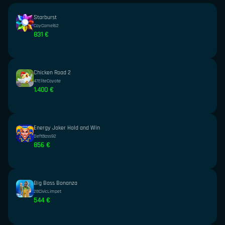
Starburst
CoyCamel62
831
€
Chicken Road 2
47EliteCoyote
1.400
€
Energy Joker Hold and Win
DeftBass92
856
€
Big Bass Bonanza
28CivicLimpet
544
€