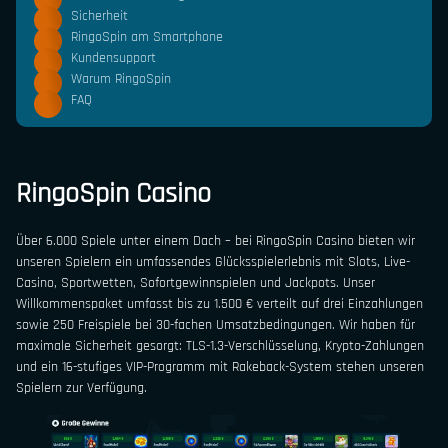
Sicherheit
RingoSpin am Smartphone
Kundensupport
Warum RingoSpin
FAQ
RingoSpin Casino
Über 6.000 Spiele unter einem Dach – bei RingoSpin Casino bieten wir
unseren Spielern ein umfassendes Glücksspielerlebnis mit Slots, Live-
Casino, Sportwetten, Sofortgewinnspielen und Jackpots. Unser
Willkommenspaket umfasst bis zu 1.500 € verteilt auf drei Einzahlungen
sowie 250 Freispiele bei 30-fachen Umsatzbedingungen. Wir haben für
maximale Sicherheit gesorgt: TLS-1.3-Verschlüsselung, Krypto-Zahlungen
und ein 16-stufiges VIP-Programm mit Rakeback-System stehen unseren
Spielern zur Verfügung.